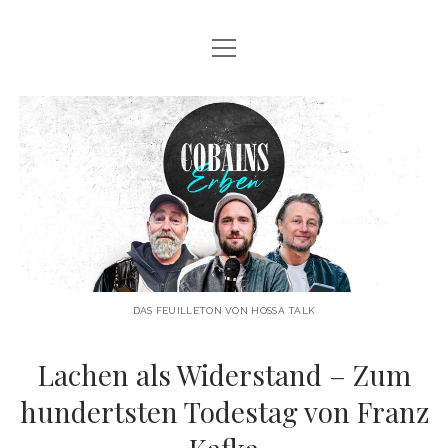
Menü
POP KUNST SEELE
öffnen
GALERIE COBAINS ERBEN
Cobains
IMPRESSUM & DATENSCHUTZ
Erben
DAS FEUILLETON VON HOSSA TALK
Lachen als Widerstand – Zum
hundertsten Todestag von Franz